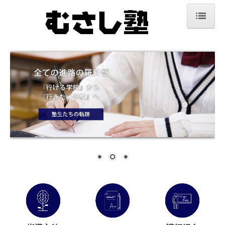
ホーム
体験入塾
指導方針
よくある質問
その他の事務規定
受講コース
講師紹介
塾生たちの軌跡
卒業生から