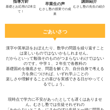
指導方針
講師紹介
卒業生の声
合格実績
基礎とお応用の2本立
むさし塾の先生の紹介
むさし塾の授業での成
て！
果
在塾生の方へ
お問合せ
ごあいさつ
プライバシーポリシー
漢字や英単語をおぼえたり、数学の問題を繰り返すこと
は楽しいものではないかもしれません。
だからといって勉強そのものがつまらないわけではない
のです。中学１、２年生で各教科の
基礎固めを徹底させ、問題を解く力、自分自身で考える
力を身につければ、いずれ学ぶことの
楽しさや理解することの喜びを実感できる日がやってく
るでしょう。
現時点で学力に不安があったとしても遅くはありませ
ん。むさし塾では生徒それぞれの
「わからないところ」にさかのぼり生徒と一緒に問題を