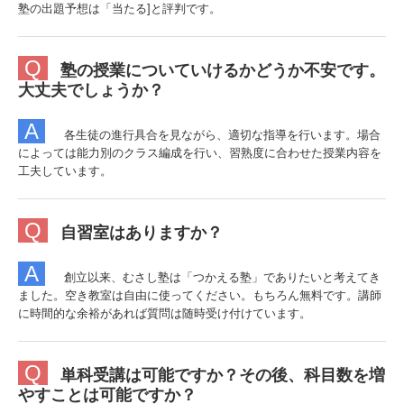
塾の出題予想は「当た
る]
と評判です。
合格実績
在塾生の方へ
Q
塾の授業についていけるかどうか不安です。
大丈夫でしょうか？
お問合せ
A
プライバシーポリシー
各生徒の進行具合を見ながら、適切な指導を行います。場合
によっては能力別のクラス編成を行い、習熟度に合わせた授業内容を
工夫しています。
Q
自習室はありますか？
A
創立以来、むさし塾は「つかえる塾」でありたいと考えてき
ました。空き教室は自由に使ってください。
もちろん無料です。講師
に時間的な余裕があれば質問は随時受け付けています。
Q
単科受講は可能ですか？その後、科目数を増
やすことは可能ですか？