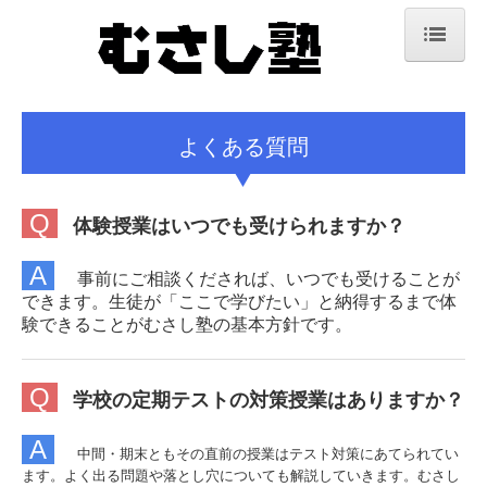
ホーム
体験入塾
よくある質問
指導方針
Q
体験授業はいつでも受けられますか？
よくある質問
A
その他の事務規定
事前にご相談くだされば、いつでも受けることが
できます。生徒が「ここで学びたい」と納得するまで体
受講コース
験できることがむさし塾の基本方針です。
講師紹介
Q
学校の定期テストの対策授業はありますか？
塾生たちの軌跡
A
中間・期末ともその直前の授業はテスト対策にあてられてい
卒業生から
ます。よく出る問題や落とし穴についても解説していきます。むさし