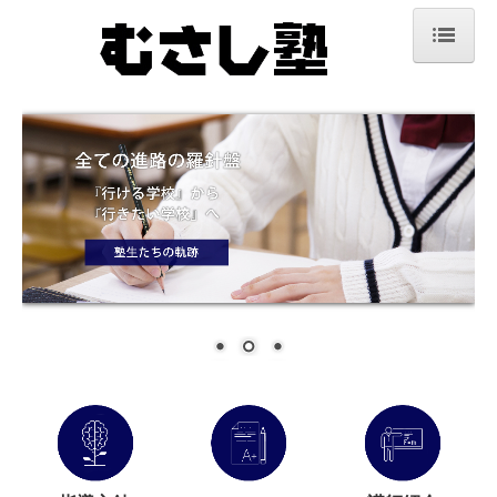
ホーム
体験入塾
指導方針
よくある質問
その他の事務規定
受講コース
講師紹介
塾生たちの軌跡
卒業生から