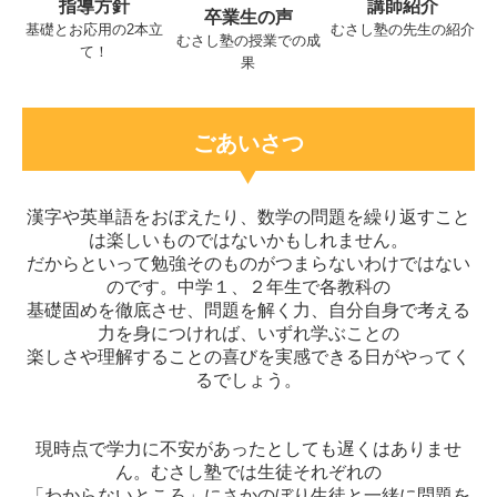
指導方針
講師紹介
卒業生の声
合格実績
基礎とお応用の2本立
むさし塾の先生の紹介
むさし塾の授業での成
て！
果
在塾生の方へ
お問合せ
ごあいさつ
プライバシーポリシー
漢字や英単語をおぼえたり、数学の問題を繰り返すこと
は楽しいものではないかもしれません。
だからといって勉強そのものがつまらないわけではない
のです。中学１、２年生で各教科の
基礎固めを徹底させ、問題を解く力、自分自身で考える
力を身につければ、いずれ学ぶことの
楽しさや理解することの喜びを実感できる日がやってく
るでしょう。
現時点で学力に不安があったとしても遅くはありませ
ん。むさし塾では生徒それぞれの
「わからないところ」にさかのぼり生徒と一緒に問題を