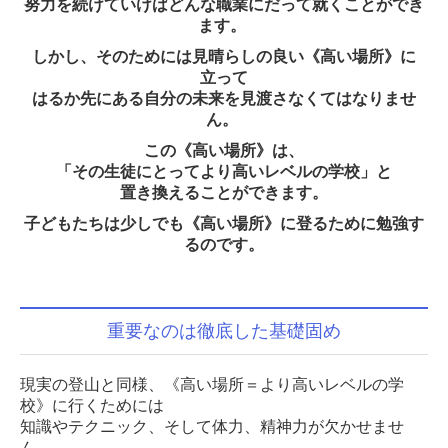
努力を続けていけばどんな職業にだって就くことができ
合格実績
ます。
しかし、そのためには見晴らしの良い《高い場所》に
在塾生の方へ
立って
はるか先にある自分の未来を見渡さなくてはなりませ
お問合せ
ん。
プライバシーポリシー
この《高い場所》は、
「その生徒にとってより高いレベルの学校」と
置き換えることができます。
子どもたちは少しでも《高い場所》に登るために勉強す
るのです。
重要なのは徹底した基礎固め
現実の登山と同様、《高い場所＝より高いレベルの学
校》に行くためには
知識やテクニック、そして体力、精神力が欠かせませ
ん。