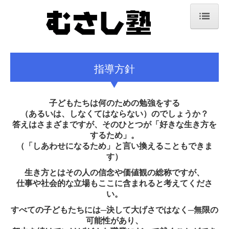
ホーム
体験入塾
指導方針
指導方針
子どもたちは何のための勉強をする
よくある質問
（あるいは、しなくてはならない）のでしょうか？
答えはさまざまですが、そのひとつが「好きな生き方を
その他の事務規定
するため」。
（「しあわせになるため」と言い換えることもできま
受講コース
す）
生き方とはその人の信念や価値観の総称ですが、
講師紹介
仕事や社会的な立場もここに含まれると考えてくださ
い。
塾生たちの軌跡
すべての子どもたちには─決して大げさではなく─無限の
卒業生から
可能性があり、